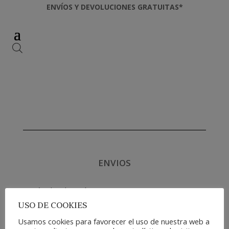
ENVÍOS Y DEVOLUCIONES GRATUITAS*
ENVIOS
Métodos de envío
Gastos y plazos de entrega
USO DE COOKIES
Devoluciones
Usamos cookies para favorecer el uso de nuestra web a