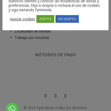
nuestros clientes y conocer las estadísticas de visitas y
preferencias. Elija si acepta o rechaza el uso de cookies
y siga visitando Fymmoda
EMPRESA
Ajustar cookies
ACEPTO
NO ACEPTO
Quiénes somos
Localizador de tiendas
Trabaja con nosotras
MÉTODOS DE PAGO
© 2023 FyM Moda
Todos los derechos