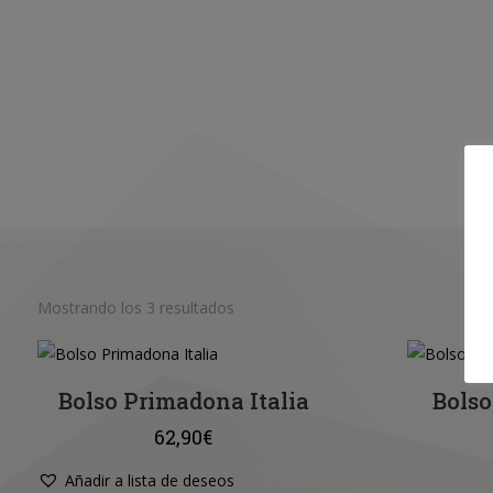
Mostrando los 3 resultados
Bolso Primadona Italia
Bols
62,90
€
Añadir a lista de deseos