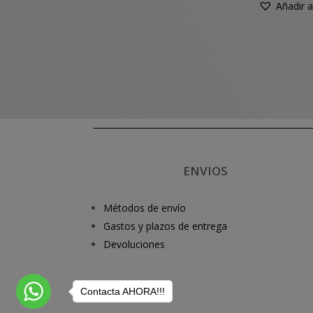
Añadir a
ENVIOS
Métodos de envío
Gastos y plazos de entrega
Devoluciones
Contacta AHORA!!!