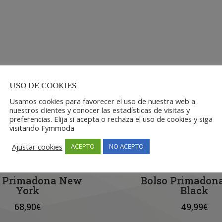
USO DE COOKIES
Usamos cookies para favorecer el uso de nuestra web a
nuestros clientes y conocer las estadísticas de visitas y
preferencias. Elija si acepta o rechaza el uso de cookies y siga
visitando Fymmoda
Ajustar cookies
ACEPTO
NO ACEPTO
o Primadona New
Bolso Primadon
York
Black
68,90
€
49,99
€