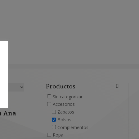
Productos
Sin categorizar
Accesorios
a Ana
Zapatos
Bolsos
Complementos
Ropa