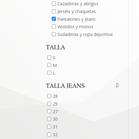
Cazadoras y abrigos
Jerséis y chaquetas
Pantalones y Jeans
Vestidos y monos
Sudaderas y ropa deportiva
TALLA
S
M
L
TALLA JEANS
28
29
27
30
31
32