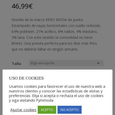
46,99
€
Vestido de la marca VERO MODA de punto.
Estampado de rayas horizontales con cuello redondo.
64% poliéster, 21% acrílico, 8% nailon, 4% elastano,
3% lana. Con este vestido la comodidad no tiene
límites. Una prenda perfecta para los días más fríos
que no debería faltar en ningún armario.
Talla
USO DE COOKIES
Vestido
Usamos cookies para favorecer el uso de nuestra web a
Añadir al carrito
nuestros clientes y conocer las estadísticas de visitas y
Vero
preferencias. Elija si acepta o rechaza el uso de cookies
Moda
y siga visitando Fymmoda
Plaza
Añadir a lista de deseos
cantidad
Ajustar cookies
ACEPTO
NO ACEPTO